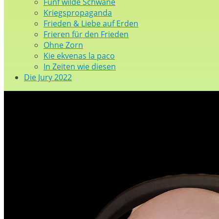
Fünf wilde Schwäne
Kriegspropaganda
Frieden & Liebe auf Erden
Frieren für den Frieden
Ohne Zorn
Kie ekvenas la paco
In Zeiten wie diesen
Die Jury 2022