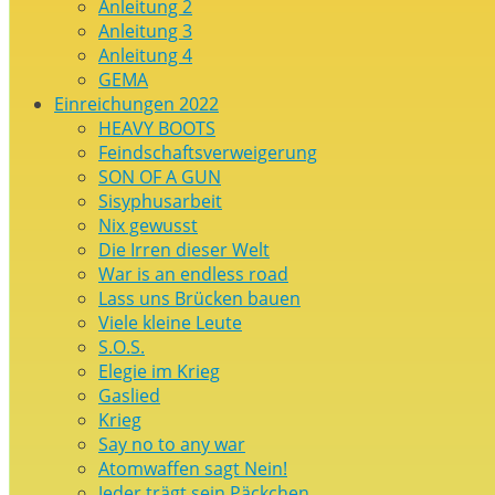
Anleitung 2
Anleitung 3
Anleitung 4
GEMA
Einreichungen 2022
HEAVY BOOTS
Feindschaftsverweigerung
SON OF A GUN
Sisyphusarbeit
Nix gewusst
Die Irren dieser Welt
War is an endless road
Lass uns Brücken bauen
Viele kleine Leute
S.O.S.
Elegie im Krieg
Gaslied
Krieg
Say no to any war
Atomwaffen sagt Nein!
Jeder trägt sein Päckchen