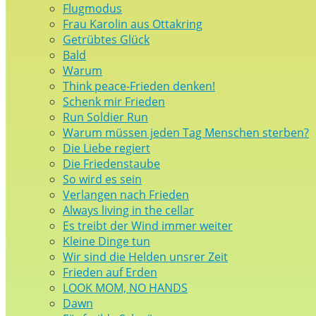
Flugmodus
Frau Karolin aus Ottakring
Getrübtes Glück
Bald
Warum
Think peace-Frieden denken!
Schenk mir Frieden
Run Soldier Run
Warum müssen jeden Tag Menschen sterben?
Die Liebe regiert
Die Friedenstaube
So wird es sein
Verlangen nach Frieden
Always living in the cellar
Es treibt der Wind immer weiter
Kleine Dinge tun
Wir sind die Helden unsrer Zeit
Frieden auf Erden
LOOK MOM, NO HANDS
Dawn