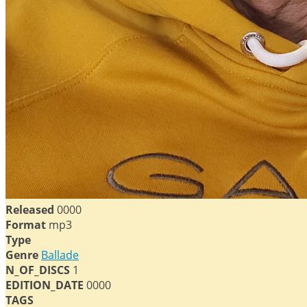
Released
0000
Format
mp3
Type
Genre
Ballade
N_OF_DISCS
1
EDITION_DATE
0000
TAGS