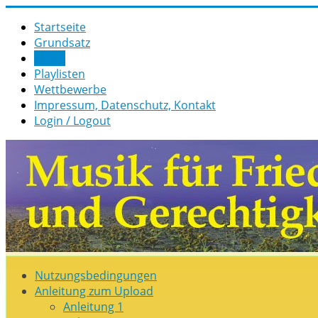
Startseite
Grund­satz­
Musik
Playlisten
Wettbewerbe
Impressum, Datenschutz, Kontakt
Login / Logout
Nutz­ungs­­­bedin­g­­ungen
Anleitung zum Upload
Anleitung 1