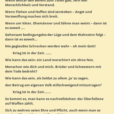
Wenn Militär den Befehl zum Töten gibt, fern von
Menschlichkeit und Verstand.
Wenn Flehen und Hoffen sind zerstoben – Angst und
Verzweiflung machen sich breit.
Wenn um Väter, Ehemänner und Söhne man weint – dann ist
es soweit ….
Gehorsam bedingungslos der Lüge und dem Wahnsinn folgt –
dann ist es soweit…
Nie geglaubte Schrecken werden wahr – oh mein Gott!
Krieg ist in der Zeit. ……
Wie kann das sein: ein Land marschiert ein ohne Not,
Menschen wie dich und mich, Brüder und Schwestern mit
dem Tode bedroht?
Wie kann das sein, als Soldat zu allem ‚ja‘ zu sagen,
den Betrug am eigenen Volk stillschweigend mitzutragen?
Krieg ist in der Zeit.......
So kommt es, man kann es nachvollziehen: der Überfallene
auf Waffen zählt.
Sich zu wehren seien Ehre und Pflicht, auch wenn man so