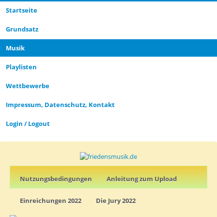
Startseite
CLOSE_MODAL
PLAYLIST_DESCRIPTION
Grund­satz­
Musik
Playlisten
CLOSE_MODAL
SAVE_MODAL_PLAYLIST
Wettbewerbe
Impressum, Datenschutz, Kontakt
Login / Logout
Nutz­ungs­­­bedin­g­­ungen
Anleitung zum Upload
Einreichungen 2022
Die Jury 2022