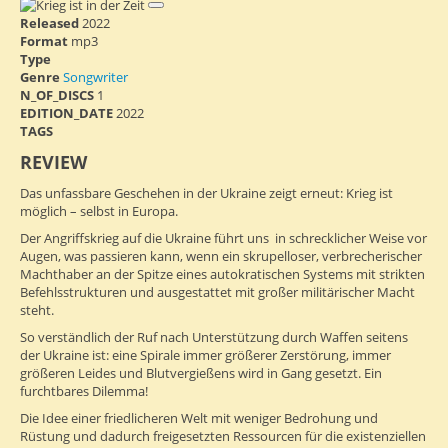
Released
2022
Format
mp3
Type
Genre
Songwriter
N_OF_DISCS
1
EDITION_DATE
2022
TAGS
REVIEW
Das unfassbare Geschehen in der Ukraine zeigt erneut: Krieg ist
möglich – selbst in Europa.
Der Angriffskrieg auf die Ukraine führt uns in schrecklicher Weise vor
Augen, was passieren kann, wenn ein skrupelloser, verbrecherischer
Machthaber an der Spitze eines autokratischen Systems mit strikten
Befehlsstrukturen und ausgestattet mit großer militärischer Macht
steht.
So verständlich der Ruf nach Unterstützung durch Waffen seitens
der Ukraine ist: eine Spirale immer größerer Zerstörung, immer
größeren Leides und Blutvergießens wird in Gang gesetzt. Ein
furchtbares Dilemma!
Die Idee einer friedlicheren Welt mit weniger Bedrohung und
Rüstung und dadurch freigesetzten Ressourcen für die existenziellen