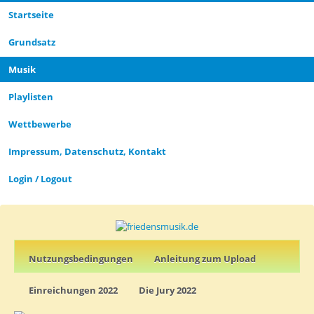
Startseite
CLOSE_MODAL
PLAYLIST_DESCRIPTION
Grund­satz­
Musik
Playlisten
CLOSE_MODAL
SAVE_MODAL_PLAYLIST
Wettbewerbe
Impressum, Datenschutz, Kontakt
Login / Logout
Nutz­ungs­­­bedin­g­­ungen
Anleitung zum Upload
Einreichungen 2022
Die Jury 2022