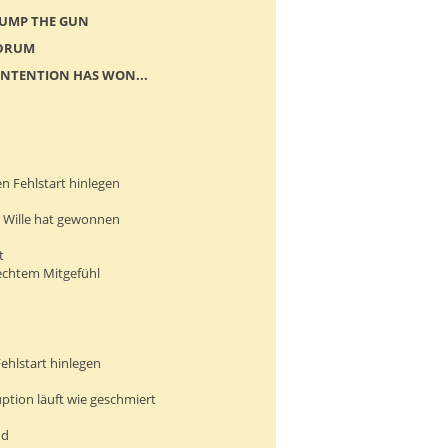
JUMP THE GUN
 DRUM
 INTENTION HAS WON...
en Fehlstart hinlegen
 Wille hat gewonnen
t
 echtem Mitgefühl
ehlstart hinlegen
ption läuft wie geschmiert
nd