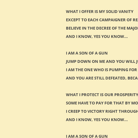
WHAT I OFFER IS MY SOLID VANITY
EXCEPT TO EACH CAMPAIGNER OF R
BELIEVE IN THE DECREE OF THE MAJO
AND I KNOW, YES YOU KNOW...
I AM A SON OF A GUN
JUMP DOWN ON ME AND YOU WILL 
I AM THE ONE WHO IS PUMPING FO
AND YOU ARE STILL DEFEATED, BE
WHAT I PROTECT IS OUR PROSPERIT
SOME HAVE TO PAY FOR THAT BY M
I CREEP TO VICTORY RIGHT THROUG
AND I KNOW, YES YOU KNOW...
I AM A SON OF A GUN