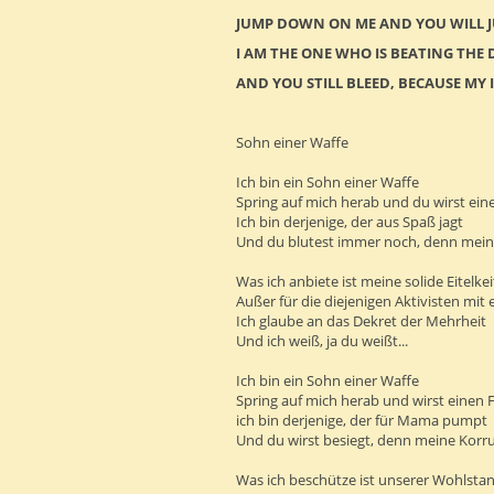
JUMP DOWN ON ME AND YOU WILL 
I AM THE ONE WHO IS BEATING THE
AND YOU STILL BLEED, BECAUSE MY
Sohn einer Waffe
Ich bin ein Sohn einer Waffe
Spring auf mich herab und du wirst ein
Ich bin derjenige, der aus Spaß jagt
Und du blutest immer noch, denn mein
Was ich anbiete ist meine solide Eitelkei
Außer für die diejenigen Aktivisten mit
Ich glaube an das Dekret der Mehrheit
Und ich weiß, ja du weißt...
Ich bin ein Sohn einer Waffe
Spring auf mich herab und wirst einen F
ich bin derjenige, der für Mama pumpt
Und du wirst besiegt, denn meine Korru
Was ich beschütze ist unserer Wohlsta