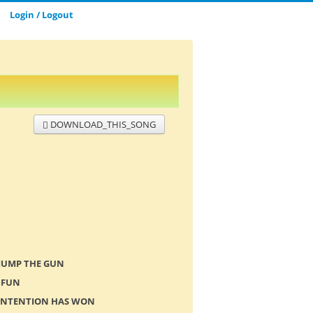
Login / Logout
DOWNLOAD_THIS_SONG
JUMP THE GUN
 FUN
Y INTENTION HAS WON