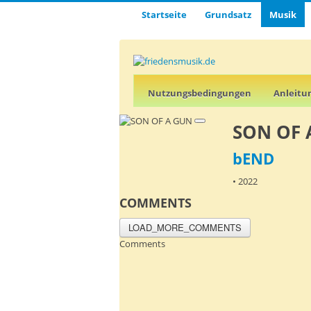
Startseite
Grund­satz­
Musik
Nutz­ungs­­­bedin­g­­ungen
Anleitu
SON OF 
bEND
• 2022
COMMENTS
LOAD_MORE_COMMENTS
Comments