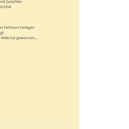
keit bezahlen
torität
en Fehlstart hinlegen
ägt
Wille hat gewonnen...