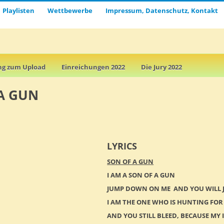
Playlisten
Wettbewerbe
Impressum, Datenschutz, Kontakt
ng zum Upload
Einreichungen 2022
Die Jury 2022
A GUN
LYRICS
SON OF A GUN
I AM A SON OF A GUN
JUMP DOWN ON ME AND YOU WILL 
I AM THE ONE WHO IS HUNTING FOR
AND YOU STILL BLEED, BECAUSE M